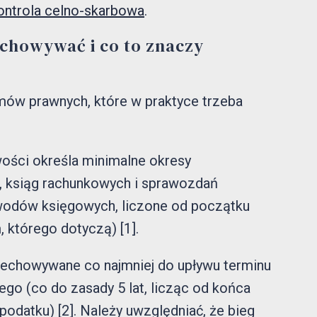
ontrola celno-skarbowa
.
chowywać i co to znaczy
imów prawnych, które w praktyce trzeba
wości określa minimalne okresy
ksiąg rachunkowych i sprawozdań
owodów księgowych, liczone od początku
 którego dotyczą) [1].
zechowywane co najmniej do upływu terminu
o (co do zasady 5 lat, licząc od końca
 podatku) [2]. Należy uwzględniać, że bieg