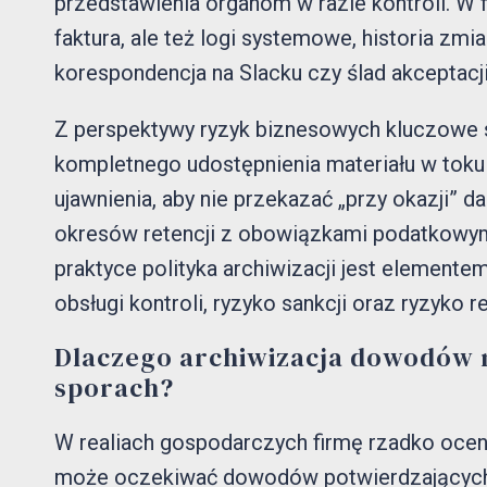
przedstawienia organom w razie kontroli. W 
faktura, ale też logi systemowe, historia zmi
korespondencja na Slacku czy ślad akceptacj
Z perspektywy ryzyk biznesowych kluczowe s
kompletnego udostępnienia materiału w toku
ujawnienia, aby nie przekazać „przy okazji” 
okresów retencji z obowiązkami podatkowym
praktyce polityka archiwizacji jest elemente
obsługi kontroli, ryzyko sankcji oraz ryzyko r
Dlaczego archiwizacja dowodów m
sporach?
W realiach gospodarczych firmę rzadko oceni
może oczekiwać dowodów potwierdzających m.