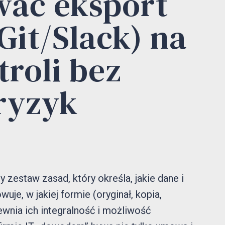
wać eksport
Git/Slack) na
roli bez
ryzyk
zestaw zasad, który określa, jakie dane i
uje, w jakiej formie (oryginał, kopia,
ewnia ich integralność i możliwość