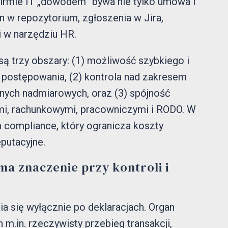
firmie IT „dowodem” bywa nie tylko umowa i
an w repozytorium, zgłoszenia w Jira,
i w narzędziu HR.
ą trzy obszary: (1) możliwość szybkiego i
 postępowania, (2) kontrola nad zakresem
danych nadmiarowych, oraz (3) spójność
i, rachunkowymi, pracowniczymi i RODO. W
m compliance, który ogranicza koszty
eputacyjne.
a znaczenie przy kontroli i
a się wyłącznie po deklaracjach. Organ
in. rzeczywisty przebieg transakcji,